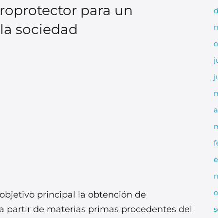
roprotector para un
d
 la sociedad
n
o
j
j
m
a
m
f
e
n
o
jetivo principal la obtención de
a partir de materias primas procedentes del
s