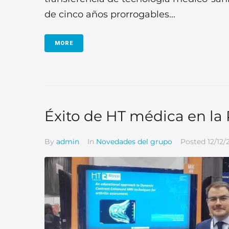
de cinco años prorrogables...
MORE
Éxito de HT médica en la
By
admin
In
Novedades del grupo
Posted
12/12/