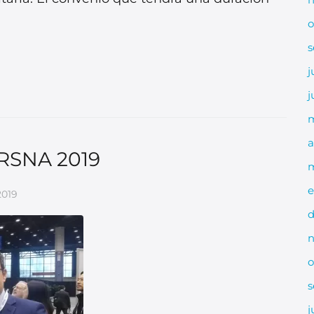
o
s
j
j
a
 RSNA 2019
m
e
2019
d
n
o
s
j