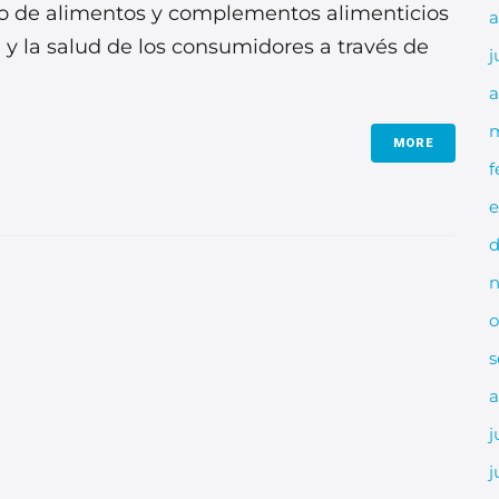
llo de alimentos y complementos alimenticios
a
 y la salud de los consumidores a través de
j
a
m
MORE
f
e
d
n
o
s
a
j
j