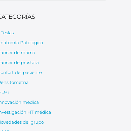
CATEGORÍAS
 Teslas
natomía Patológica
Cáncer de mama
áncer de próstata
onfort del paciente
ensitometría
+D+i
nnovación médica
nvestigación HT médica
ovedades del grupo