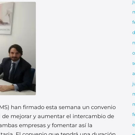
j
m
f
d
n
o
s
a
j
m
MS) han firmado esta semana un convenio
f
al de mejorar y aumentar el intercambio de
e
e ambas empresas y fomentar así la
taria. El convenio que tendrá una duración
n