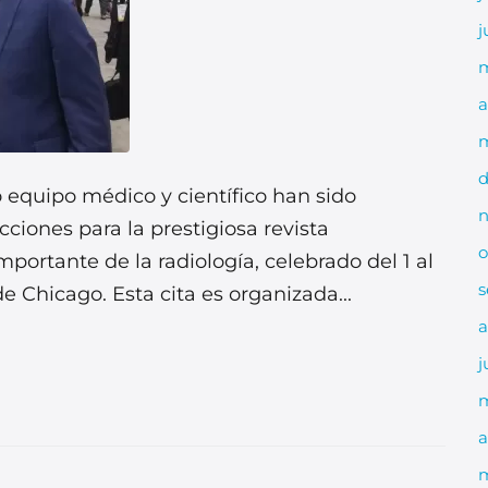
j
a
m
d
o equipo médico y científico han sido
n
cciones para la prestigiosa revista
o
portante de la radiología, celebrado del 1 al
s
 Chicago. Esta cita es organizada...
a
j
a
m