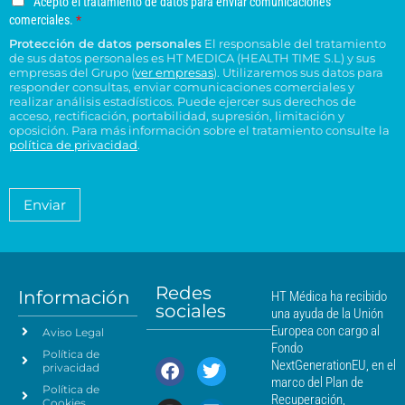
Acepto el tratamiento de datos para enviar comunicaciones
a
e
n
*
c
c
c
comerciales.
*
r
l
o
e
o
e
Protección de datos personales
El responsable del tratamiento
d
e
p
n
n
de sus datos personales es HT MEDICA (HEALTH TIME S.L) y sus
e
t
c
s
t
empresas del Grupo (
ver empresas
). Utilizaremos sus datos para
o
r
t
responder consultas, enviar comunicaciones comerciales y
u
r
e
e
realizar análisis estadísticos. Puede ejercer sus derechos de
r
l
o
l
acceso, rectificación, portabilidad, supresión, limitación y
s
ó
t
H
t
oposición. Para más información sobre el tratamiento consulte la
i
n
a
T
política de privacidad
.
r
d
i
*
M
a
e
c
é
t
n
o
a
d
Enviar
c
*
m
i
i
i
c
e
a
a
n
*
m
t
á
Redes
o
Información
HT Médica ha recibido
s
sociales
d
una ayuda de la Unión
c
e
Europea con cargo al
Aviso Legal
e
d
Fondo
Política de
a
r
NextGenerationEU, en el
privacidad
t
c
marco del Plan de
Política de
o
a
Recuperación,
Cookies