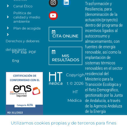
s
n
Trasformación y
p
Canal Ético
o
Resiliencia, para
a
Política de
*
(denominación de la
r
calidad y medio
actuación/proyecto)
a
ambiente
dentro del programa de
e
Plan de acogida
incentivos ligados al
n
CITA ONLINE
autoconsumo y
v
Derechos y deberes
almacenamiento, con
i
a
fuentes de energía
del paciente
r
renovable, así como la
PDF Esp
PDF
MIS
c
implantación de
RESULTADOS
Eng
o
sistemas térmicos
m
renovables en el sector
u
residencial del
Copyrigh
n
Ministerio para la
i
t ©
2026
Transición Ecológica y
c
el Reto Demográfico,
HT
a
gestionado por la Junta
c
Médica
de Andalucía, a través
i
de la Agencia Andaluza
o
de la Energía
n
e
Utilizamos cookies propias y de terceros para fines
s