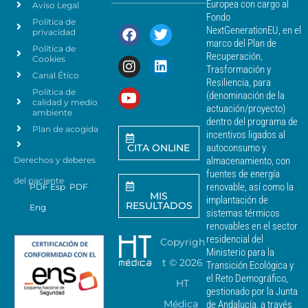
Europea con cargo al
Aviso Legal
e
d
Fondo
Política de
a
r
NextGenerationEU, en el
privacidad
t
c
marco del Plan de
Política de
o
a
Recuperación,
Cookies
s
n
Trasformación y
p
Canal Ético
o
Resiliencia, para
a
Política de
*
(denominación de la
r
calidad y medio
actuación/proyecto)
a
ambiente
dentro del programa de
e
Plan de acogida
incentivos ligados al
n
CITA ONLINE
autoconsumo y
v
Derechos y deberes
almacenamiento, con
i
a
fuentes de energía
del paciente
r
renovable, así como la
PDF Esp
PDF
MIS
c
implantación de
RESULTADOS
Eng
o
sistemas térmicos
m
renovables en el sector
u
residencial del
Copyrigh
n
Ministerio para la
i
t ©
2026
Transición Ecológica y
c
el Reto Demográfico,
HT
a
gestionado por la Junta
c
Médica
de Andalucía, a través