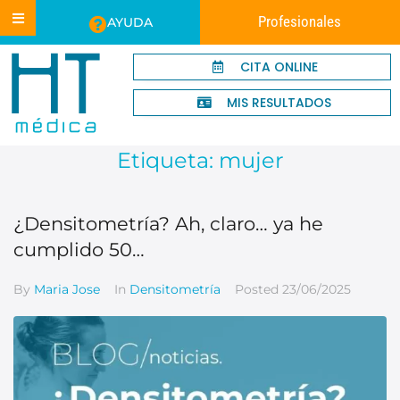
Profesionales
AYUDA
CITA ONLINE
MIS RESULTADOS
Etiqueta:
mujer
¿Densitometría? Ah, claro… ya he
cumplido 50…
By
Maria Jose
In
Densitometría
Posted
23/06/2025