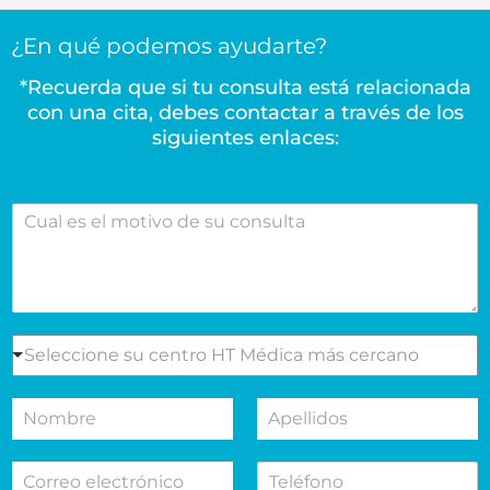
¿En qué podemos ayudarte?
*Recuerda que si tu consulta está relacionada
con una cita, debes contactar a través de los
siguientes enlaces:
C
u
a
l
e
s
e
S
Seleccione su centro HT Médica más cercano
l
e
m
l
N
A
o
e
o
p
t
c
m
e
i
c
C
T
b
l
v
i