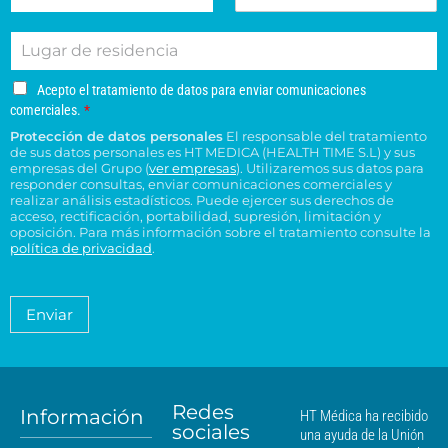
o
e
r
l
o
o
r
l
e
i
d
n
L
r
é
d
e
e
u
e
f
o
s
s
g
o
o
s
u
u
A
Acepto el tratamiento de datos para enviar comunicaciones
a
e
n
*
c
c
c
comerciales.
*
r
l
o
e
o
e
Protección de datos personales
El responsable del tratamiento
d
e
p
n
n
de sus datos personales es HT MEDICA (HEALTH TIME S.L) y sus
e
t
c
s
t
empresas del Grupo (
ver empresas
). Utilizaremos sus datos para
o
r
t
responder consultas, enviar comunicaciones comerciales y
u
r
e
e
realizar análisis estadísticos. Puede ejercer sus derechos de
r
l
o
l
acceso, rectificación, portabilidad, supresión, limitación y
s
ó
t
H
t
oposición. Para más información sobre el tratamiento consulte la
i
n
a
T
política de privacidad
.
r
d
i
*
M
a
e
c
é
t
n
o
a
d
Enviar
c
*
m
i
i
i
c
e
a
a
n
*
m
t
á
Redes
o
Información
HT Médica ha recibido
s
sociales
d
una ayuda de la Unión
c
e