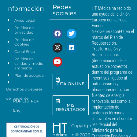
t
á
Redes
o
Información
HT Médica ha recibido
s
sociales
d
una ayuda de la Unión
c
e
Europea con cargo al
Aviso Legal
e
d
Fondo
Política de
a
r
NextGenerationEU, en el
privacidad
t
c
marco del Plan de
Política de
o
a
Recuperación,
Cookies
s
n
Trasformación y
p
Canal Ético
o
Resiliencia, para
a
Política de
*
(denominación de la
r
calidad y medio
actuación/proyecto)
a
ambiente
dentro del programa de
e
Plan de acogida
incentivos ligados al
n
CITA ONLINE
autoconsumo y
v
Derechos y deberes
almacenamiento, con
i
a
fuentes de energía
del paciente
r
renovable, así como la
PDF Esp
PDF
MIS
c
implantación de
RESULTADOS
Eng
o
sistemas térmicos
m
renovables en el sector
u
residencial del
Copyrigh
n
Ministerio para la
i
t ©
2026
Transición Ecológica y