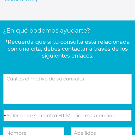
¿En qué podemos ayudarte?
*Recuerda que si tu consulta está relacionada
con una cita, debes contactar a través de los
siguientes enlaces:
C
u
a
l
e
s
e
S
Seleccione su centro HT Médica más cercano
l
e
m
l
N
A
o
e