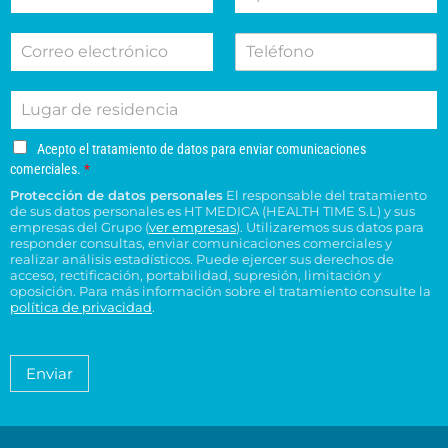
o
p
t
c
m
e
i
c
C
T
b
l
v
i
o
e
r
l
o
o
r
l
e
i
d
n
L
r
é
d
e
e
u
e
f
o
s
s
g
o
o
s
u
u
A
Acepto el tratamiento de datos para enviar comunicaciones
a
e
n
*
c
c
c
comerciales.
*
r
l
o
e
o
e
Protección de datos personales
El responsable del tratamiento
d
e
p
n
n
de sus datos personales es HT MEDICA (HEALTH TIME S.L) y sus
e
t
c
s
t
empresas del Grupo (
ver empresas
). Utilizaremos sus datos para
o
r
t
responder consultas, enviar comunicaciones comerciales y
u
r
e
e
realizar análisis estadísticos. Puede ejercer sus derechos de
r
l
o
l
acceso, rectificación, portabilidad, supresión, limitación y
s
ó
t
H
t
oposición. Para más información sobre el tratamiento consulte la
i
n
a
T
política de privacidad
.
r
d
i
*
M
a
e
c
é
t
n
o
a
d
Enviar
c
*
m
i
i
i
c
e
a
a
n
*
m