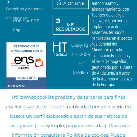
CITA ONLINE
autoconsumo y
v
Derechos y deberes
almacenamiento, con
i
a
fuentes de energía
del paciente
r
renovable, así como la
PDF Esp
PDF
MIS
c
implantación de
RESULTADOS
Eng
o
sistemas térmicos
m
renovables en el sector
u
residencial del
Copyrigh
n
Ministerio para la
i
t ©
2026
Transición Ecológica y
c
el Reto Demográfico,
HT
a
gestionado por la Junta
c
Médica
de Andalucía, a través
i
de la Agencia Andaluza
o
de la Energía
n
e
Utilizamos cookies propias y de terceros para fines
s
c
analíticos y para mostrarle publicidad personalizada en
o
m
base a un perfil elaborado a partir de sus hábitos de
e
r
navegación (por ejemplo, páginas visitadas). Para más
c
información consulte la
Política de cookies
. Puede
i