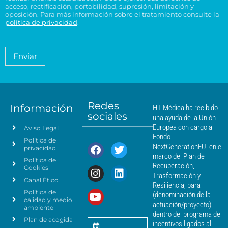
l
o
l
acceso, rectificación, portabilidad, supresión, limitación y
s
ó
t
H
t
oposición. Para más información sobre el tratamiento consulte la
i
n
a
T
política de privacidad
.
r
d
i
*
M
a
e
c
é
t
n
o
a
d
Enviar
c
*
m
i
i
i
c
e
a
a
n
*
m
t
á
Redes
o
Información
HT Médica ha recibido
s
sociales
d
una ayuda de la Unión
c
e
Europea con cargo al
Aviso Legal
e
d
Fondo
Política de
a
r
NextGenerationEU, en el
privacidad
t
c
marco del Plan de
Política de
o
a
Recuperación,
Cookies
s
n
Trasformación y
p
Canal Ético
o
Resiliencia, para
a
Política de
*
(denominación de la
r
calidad y medio
actuación/proyecto)
a
ambiente
dentro del programa de
e
Plan de acogida
incentivos ligados al
n