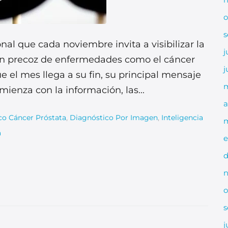
o
s
l que cada noviembre invita a visibilizar la
j
ón precoz de enfermedades como el cáncer
j
e el mes llega a su fin, su principal mensaje
ienza con la información, las...
a
co Cáncer Próstata
,
Diagnóstico Por Imagen
,
Inteligencia
m
a
e
d
n
o
s
j