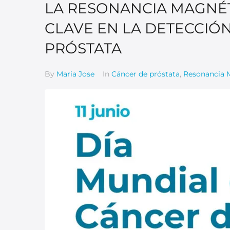
LA RESONANCIA MAGNÉT
CLAVE EN LA DETECCIÓ
PRÓSTATA
By
Maria Jose
In
Cáncer de próstata
,
Resonancia 