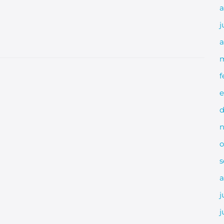
a
j
a
m
f
e
d
n
o
s
a
j
j