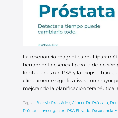
La resonancia magnética multiparamétr
herramienta esencial para la detección p
limitaciones del PSA y la biopsia tradic
clínicamente significativas con mayor p
mejorando la planificación terapéutica. 
Tags:
•
,
Biopsia Prostática
,
Cáncer De Próstata
,
Dete
Próstata
,
Investigación
,
PSA Elevado
,
Resonancia M