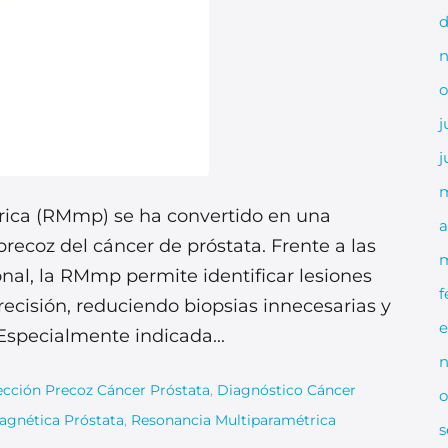
d
n
o
j
j
m
ica (RMmp) se ha convertido en una
a
recoz del cáncer de próstata. Frente a las
m
ional, la RMmp permite identificar lesiones
f
recisión, reduciendo biopsias innecesarias y
e
Especialmente indicada...
n
cción Precoz Cáncer Próstata
,
Diagnóstico Cáncer
o
agnética Próstata
,
Resonancia Multiparamétrica
s