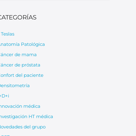
CATEGORÍAS
 Teslas
natomía Patológica
Cáncer de mama
áncer de próstata
onfort del paciente
ensitometría
+D+i
nnovación médica
nvestigación HT médica
ovedades del grupo