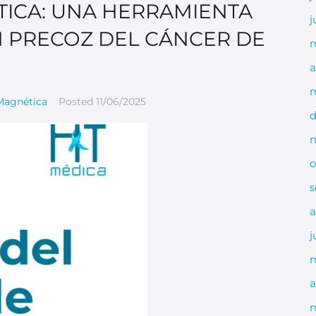
ICA: UNA HERRAMIENTA
j
N PRECOZ DEL CÁNCER DE
a
m
Magnética
Posted
11/06/2025
d
n
o
s
a
j
a
m