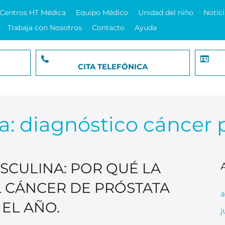
Centros HT Médica
Equipo Médico
Unidad del niño
Notici
Trabaja con Nosotros
Contacto
Ayuda
CITA TELEFÓNICA
a:
diagnóstico cáncer 
CULINA: POR QUÉ LA
 CÁNCER DE PRÓSTATA
a
EL AÑO.
j