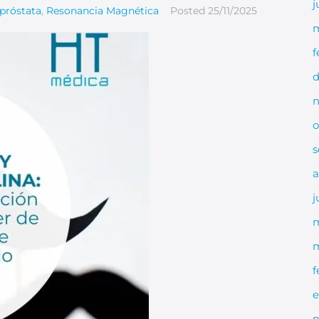
j
próstata
,
Resonancia Magnética
Posted
25/11/2025
m
f
d
n
o
s
a
j
m
f
e
n