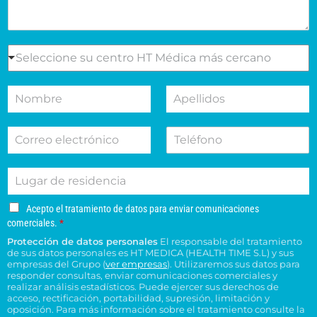
l
e
s
e
S
Seleccione su centro HT Médica más cercano
l
e
m
l
N
A
o
e
o
p
t
c
m
e
i
c
C
T
b
l
v
i
o
e
r
l
o
o
r
l
e
i
d
n
L
r
é
d
e
e
u
e
f
o
s
s
g
o
o
s
u
u
A
Acepto el tratamiento de datos para enviar comunicaciones
a
e
n
*
c
c
c
comerciales.
*
r
l
o
e
o
e
Protección de datos personales
El responsable del tratamiento
d
e
p
n
n
de sus datos personales es HT MEDICA (HEALTH TIME S.L) y sus
e
t
c
s
t
empresas del Grupo (
ver empresas
). Utilizaremos sus datos para
o
r
t
responder consultas, enviar comunicaciones comerciales y
u
r
e
e
realizar análisis estadísticos. Puede ejercer sus derechos de
r
l
o
l
acceso, rectificación, portabilidad, supresión, limitación y
s
ó
t
H
t
oposición. Para más información sobre el tratamiento consulte la
i
n