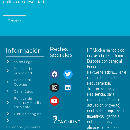
a
T
política de privacidad
.
r
d
i
*
M
a
e
c
é
t
n
o
a
d
Enviar
c
*
m
i
i
i
c
e
a
a
n
*
m
t
á
Redes
o
Información
HT Médica ha recibido
s
sociales
d
una ayuda de la Unión
c
e
Europea con cargo al
Aviso Legal
e
d
Fondo
Política de
a
r
NextGenerationEU, en el
privacidad
t
c
marco del Plan de
Política de
o
a
Recuperación,
Cookies
s
n
Trasformación y
p
Canal Ético
o
Resiliencia, para
a
Política de
*
(denominación de la
r
calidad y medio
actuación/proyecto)
a
ambiente
dentro del programa de
e
Plan de acogida
incentivos ligados al
n
CITA ONLINE
autoconsumo y
v
Derechos y deberes
almacenamiento, con
i