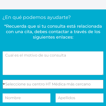
¿En qué podemos ayudarte?
*Recuerda que si tu consulta está relacionada
con una cita, debes contactar a través de los
siguientes enlaces:
C
u
a
l
e
s
e
S
Seleccione su centro HT Médica más cercano
l
e
m
l
N
A
o
e
o
p
t
c
m
e
i
c