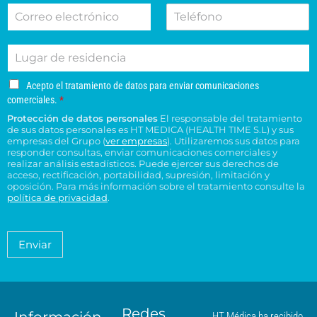
C
T
b
l
v
i
o
e
r
l
o
o
r
l
e
i
d
n
L
r
é
d
e
e
u
e
f
o
s
s
g
o
o
s
u
u
A
Acepto el tratamiento de datos para enviar comunicaciones
a
e
n
*
c
c
c
comerciales.
*
r
l
o
e
o
e
Protección de datos personales
El responsable del tratamiento
d
e
p
n
n
de sus datos personales es HT MEDICA (HEALTH TIME S.L) y sus
e
t
c
s
t
empresas del Grupo (
ver empresas
). Utilizaremos sus datos para
o
r
t
responder consultas, enviar comunicaciones comerciales y
u
r
e
e
realizar análisis estadísticos. Puede ejercer sus derechos de
r
l
o
l
acceso, rectificación, portabilidad, supresión, limitación y
s
ó
t
H
t
oposición. Para más información sobre el tratamiento consulte la
i
n
a
T
política de privacidad
.
r
d
i
*
M
a
e
c
é
t
n
o
a
d
Enviar
c
*
m
i
i
i
c
e
a
a
n
*
m
t
á
Redes
o
Información
HT Médica ha recibido