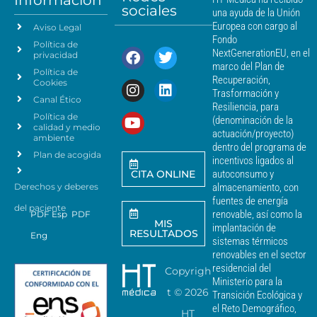
s
sociales
d
una ayuda de la Unión
c
e
Europea con cargo al
Aviso Legal
e
d
Fondo
Política de
a
r
NextGenerationEU, en el
privacidad
t
c
marco del Plan de
Política de
o
a
Recuperación,
Cookies
s
n
Trasformación y
p
Canal Ético
o
Resiliencia, para
a
Política de
*
(denominación de la
r
calidad y medio
actuación/proyecto)
a
ambiente
dentro del programa de
e
Plan de acogida
incentivos ligados al
n
CITA ONLINE
autoconsumo y
v
Derechos y deberes
almacenamiento, con
i
a
fuentes de energía
del paciente
r
renovable, así como la
PDF Esp
PDF
MIS
c
implantación de
RESULTADOS
Eng
o
sistemas térmicos
m
renovables en el sector
u
residencial del
Copyrigh
n
Ministerio para la
i
t ©
2026
Transición Ecológica y
c
el Reto Demográfico,
HT
a