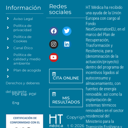
t
á
Redes
o
Información
HT Médica ha recibido
s
sociales
d
una ayuda de la Unión
c
e
Europea con cargo al
Aviso Legal
e
d
Fondo
Política de
a
r
NextGenerationEU, en el
privacidad
t
c
marco del Plan de
Política de
o
a
Recuperación,
Cookies
s
n
Trasformación y
p
Canal Ético
o
Resiliencia, para
a
Política de
*
(denominación de la
r
calidad y medio
actuación/proyecto)
a
ambiente
dentro del programa de
e
Plan de acogida
incentivos ligados al
n
CITA ONLINE
autoconsumo y
v
Derechos y deberes
almacenamiento, con
i
a
fuentes de energía
del paciente
r
renovable, así como la
PDF Esp
PDF
MIS
c
implantación de
RESULTADOS
Eng
o
sistemas térmicos
m
renovables en el sector
u
residencial del
Copyrigh
n
Ministerio para la
i
t ©
2026
Transición Ecológica y