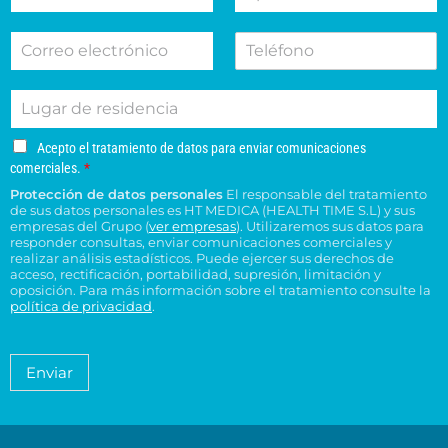
o
p
t
c
m
e
i
c
C
T
b
l
v
i
o
e
r
l
o
o
r
l
e
i
d
n
L
r
é
d
e
e
u
e
f
o
s
s
g
o
o
s
u
u
A
Acepto el tratamiento de datos para enviar comunicaciones
a
e
n
*
c
c
c
comerciales.
*
r
l
o
e
o
e
Protección de datos personales
El responsable del tratamiento
d
e
p
n
n
de sus datos personales es HT MEDICA (HEALTH TIME S.L) y sus
e
t
c
s
t
empresas del Grupo (
ver empresas
). Utilizaremos sus datos para
o
r
t
responder consultas, enviar comunicaciones comerciales y
u
r
e
e
realizar análisis estadísticos. Puede ejercer sus derechos de
r
l
o
l
acceso, rectificación, portabilidad, supresión, limitación y
s
ó
t
H
t
oposición. Para más información sobre el tratamiento consulte la
i
n
a
T
política de privacidad
.
r
d
i
*
M
a
e
c
é
t
n
o
a
d
Enviar
c
*
m
i
i
i
c
e
a
a
n
*
m