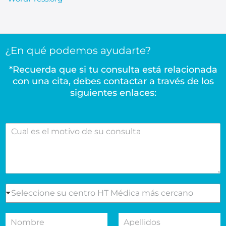
¿En qué podemos ayudarte?
*Recuerda que si tu consulta está relacionada
con una cita, debes contactar a través de los
siguientes enlaces:
C
u
a
l
e
s
e
S
Seleccione su centro HT Médica más cercano
l
e
m
l
N
A
o
e