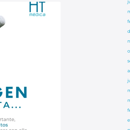
j
m
f
d
n
o
s
a
j
m
f
e
n