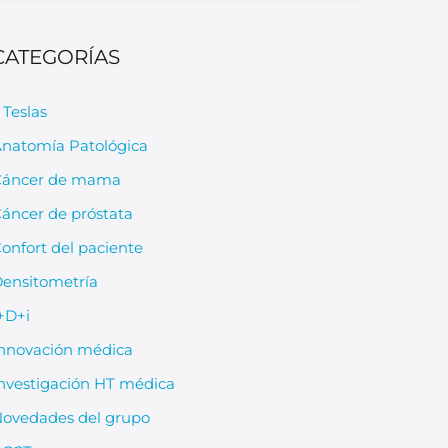
CATEGORÍAS
 Teslas
natomía Patológica
Cáncer de mama
áncer de próstata
onfort del paciente
ensitometría
+D+i
nnovación médica
nvestigación HT médica
ovedades del grupo