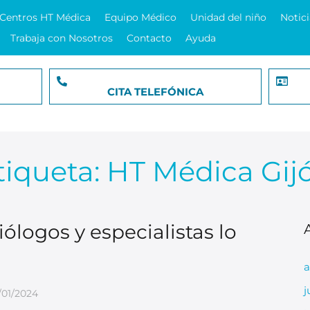
Centros HT Médica
Equipo Médico
Unidad del niño
Notici
Trabaja con Nosotros
Contacto
Ayuda
CITA TELEFÓNICA
tiqueta:
HT Médica Gij
ólogos y especialistas lo
a
j
1/01/2024