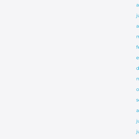
a
j
a
m
f
e
d
n
o
s
a
j
j