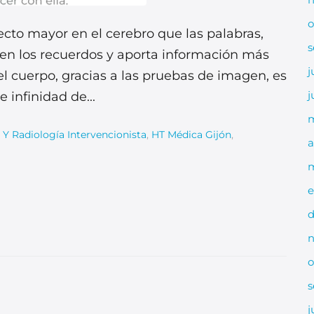
o
ecto mayor en el cerebro que las palabras,
s
 en los recuerdos y aporta información más
j
del cuerpo, gracias a las pruebas de imagen, es
j
 infinidad de...
a Y Radiología Intervencionista
,
HT Médica Gijón
,
a
m
e
d
n
o
s
j