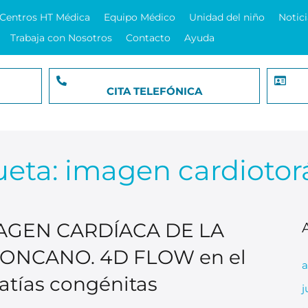
Centros HT Médica
Equipo Médico
Unidad del niño
Notici
Trabaja con Nosotros
Contacto
Ayuda
CITA TELEFÓNICA
ueta:
imagen cardiotor
AGEN CARDÍACA DE LA
ONCANO. 4D FLOW en el
a
tías congénitas​
j