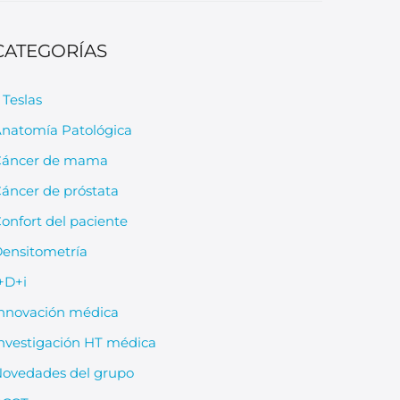
CATEGORÍAS
 Teslas
natomía Patológica
Cáncer de mama
áncer de próstata
onfort del paciente
ensitometría
+D+i
nnovación médica
nvestigación HT médica
ovedades del grupo