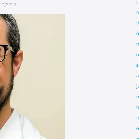
j
/10/2022
m
f
d
n
o
s
a
j
m
f
e
n