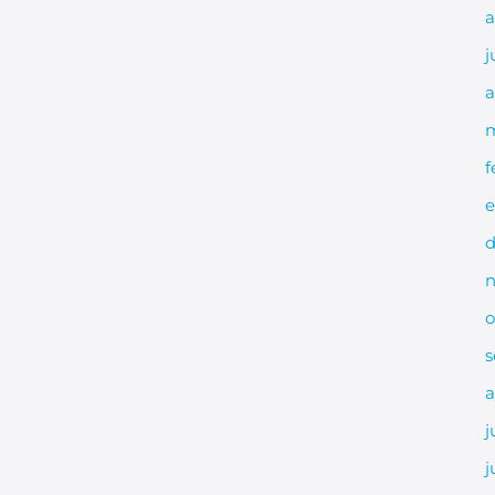
a
j
a
m
f
e
d
n
o
s
a
j
j