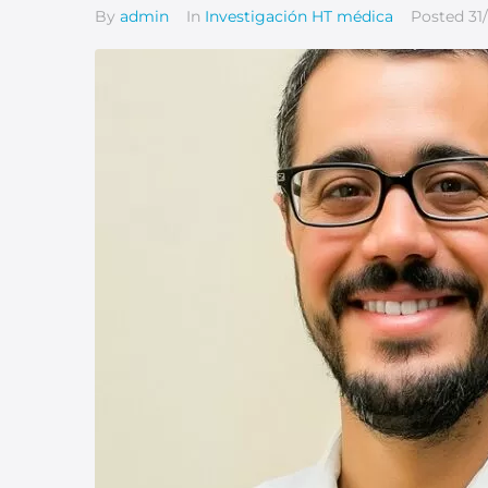
By
admin
In
Investigación HT médica
Posted
31